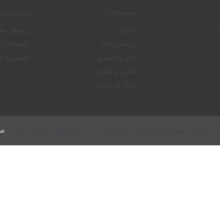
محصولات
پشتیبانی
مانتو
پرسش های
پیراهن بلند
راهنمای ا
تاپ و شومیز
تماس با ما
دامن و شلوار
شال و روسری
۱۴
-
کلیه حقوق این فروشگاه محفوظ است
فروشگاه ساخته شده با
سا