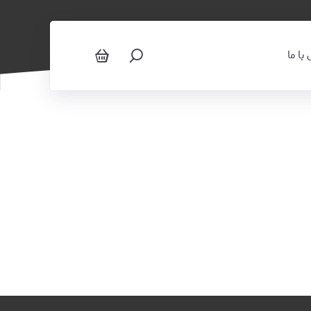
پالتو
با ما