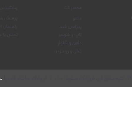
محصولات
پشتیبانی
مانتو
پرسش های
پیراهن بلند
راهنمای ا
تاپ و شومیز
تماس با ما
دامن و شلوار
شال و روسری
۱۴
-
کلیه حقوق این فروشگاه محفوظ است
فروشگاه ساخته شده با
سا