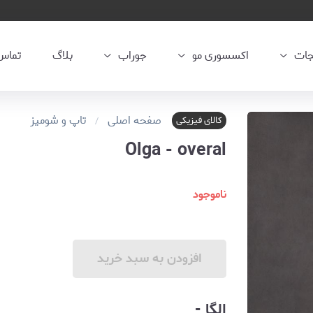
جات
اکسسوری مو
جوراب
بلاگ
تماس 
صفحه اصلی
تاپ و شومیز
کالای فیزیکی
Olga - overal
ناموجود
افزودن به سبد خرید
الگا -