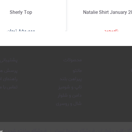
Sherly Top
Natalie Shirt January 
ناموجود
۸۵۰٫۰۰۰
تومان
مشاهده و خرید
مشاهده و خری
محصولات
پشتیبانی
مانتو
پرسش های
پیراهن بلند
راهنمای ا
تاپ و شومیز
تماس با ما
دامن و شلوار
شال و روسری
۱۴
-
کلیه حقوق این فروشگاه محفوظ است
فروشگاه ساخته شده با
سا