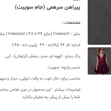
پیراهن سرهمی (جام سوییت)
مشخصات :
سایز : Freesize1 (سایز ۳۴ تا ۳۸ ) Freesize2 ( سایز ۳۸ تا ۴۲ )
اندازه: قد ۹۴ (بالاتنه : ۴۹ - پایین تنه : ۴۵ )
رنگ بندی : قهوه ای، سبز، بنفش (ارغوانی) ، آبی
جنس پارچه: سوییت
مناسب برای: حال خوب به وقت تنهایی، دیدار و میهم
توضیحات بیشتر : این محصول در عین طراحی ساده و ر
شما را بیش از پیش به نمایش بگذارد.