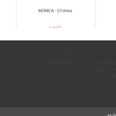
MONICA - QTdress
ناموجود
د
مشاهده و خرید
طراحان
 متداول
طراح کیوتی شو
نتخاب سایز
زیتو